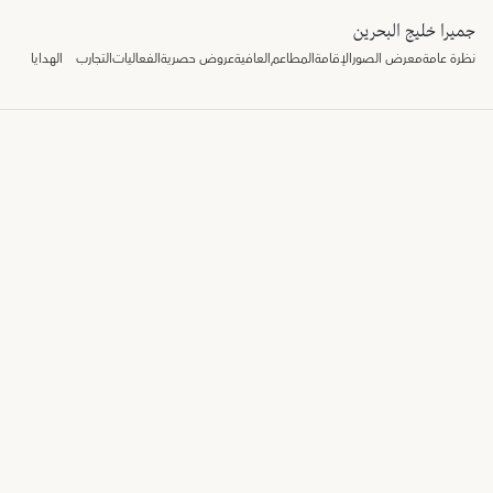
جميرا خليج البحرين
نظرة عامة
معرض الصور
الإقامة
المطاعم
العافية
عروض حصرية
الفعاليات
التجارب
الهدايا