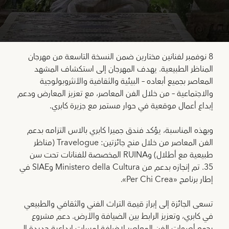
8 نوفمبر لفنانين مختارين ضمن النسخة التاسعة من مهرجان
المناظر الطبيعية. يهدف المهرجان إلى استكشاف المشهد
المعاصر بجميع أبعاده – البيئية والثقافية والأنثروبولوجية
والاجتماعية – من خلال الفن المعاصر، مع تعزيز المعارض ودعم
إبداع أعمال موقعية في حوار مستمر مع جزيرة كابري.
وبهذه المناسبة، يؤكد فندق جميرا كابري بالاس التزامه بدعم
الفن المعاصر من خلال منح جائزتين: Travelogue (مناظر
طبيعية مع أطلال) وRUINA المخصصة للفنانات تحت سن
35. تم إنجازه بدعم من Ministero della Cultura وSIAE في
إطار برنامج «Per Chi Crea».
تسعى الجائزة إلى إبراز قيمة التراث الفني والثقافي والطبيعي
في كابري، وتعزيز الرابط بين الضيافة والأرض. دعم مشروع
يجمع أصوات الفن المعاصر لإضافة لمسات إبداعية جديدة إلى