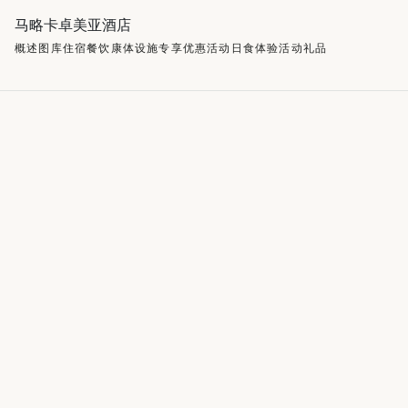
马略卡卓美亚酒店
概述
图库
住宿
餐饮
康体设施
专享优惠
活动
日食
体验活动
礼品