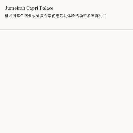
Jumeirah Capri Palace
概述
图库
住宿
餐饮
健康
专享优惠
活动
体验活动
艺术画廊
礼品