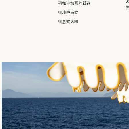
3
如诗如画的景致
地中海式
意式风味