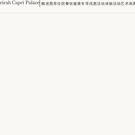
irah Capri Palace
概述
图库
住宿
餐饮
健康
专享优惠
活动
体验活动
艺术画