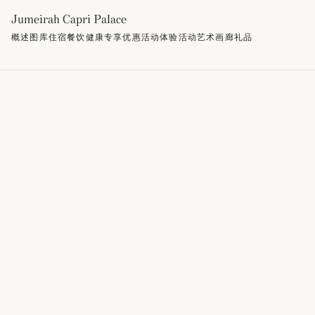
Jumeirah Capri Palace
概述
图库
住宿
餐饮
健康
专享优惠
活动
体验活动
艺术画廊
礼品