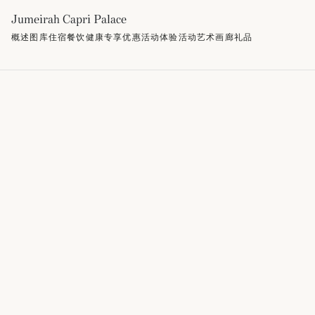
Jumeirah Capri Palace
概述
图库
住宿
餐饮
健康
专享优惠
活动
体验活动
艺术画廊
礼品