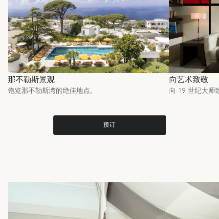
那不勒斯景观
向艺术致敬
饱览那不勒斯湾的绝佳地点。
向 19 世纪大师
预订