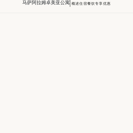
马萨阿拉姆卓美亚公寓
概述
住宿
餐饮
专享优惠