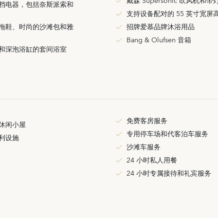
戴森 Supersonic 吹风机和
档电器，包括奈斯派索和
支持设备配对的 55 英寸宽屏
拖鞋、时尚的沙滩包和雅
招牌爱慕品牌沐浴用品
Bang & Olufsen 音箱
和深泡浴缸的套间浴室
免费客房服务
休闲小屋
专用停车场和代客泊车服务
利设施
沙滩车服务
24 小时私人用餐
24 小时专属接待和礼宾服务