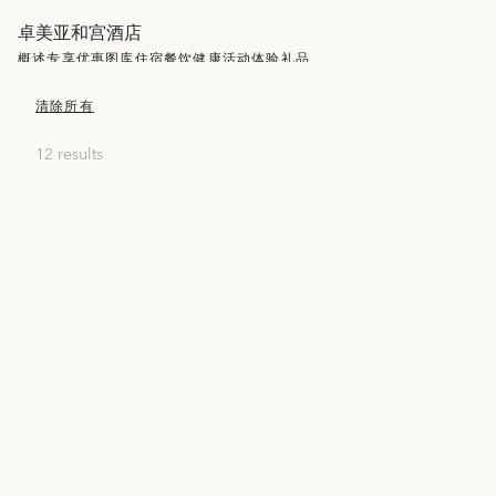
卓美亚和宫酒店
概述
专享优惠
图库
住宿
餐饮
健康
活动
体验
礼品
清除所有
12 results