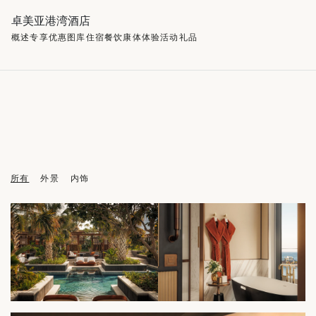
卓美亚港湾酒店
概述
专享优惠
图库
住宿
餐饮
康体
体验活动
礼品
所有
外景
内饰