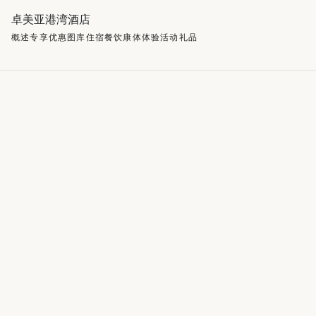
卓美亚港湾酒店
概述
专享优惠
图库
住宿
餐饮
康体
体验活动
礼品