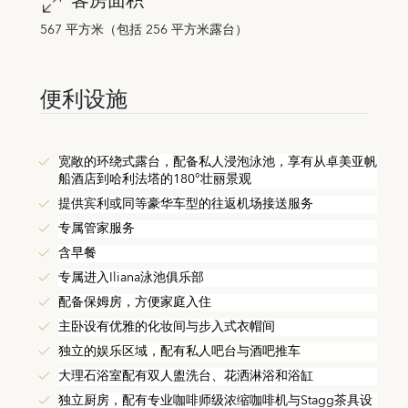
客房面积
567 平方米（包括 256 平方米露台）
便利设施
宽敞的环绕式露台，配备私人浸泡泳池，享有从卓美亚帆
船酒店到哈利法塔的180°壮丽景观
提供宾利或同等豪华车型的往返机场接送服务
专属管家服务
含早餐
专属进入Iliana泳池俱乐部
配备保姆房，方便家庭入住
主卧设有优雅的化妆间与步入式衣帽间
独立的娱乐区域，配有私人吧台与酒吧推车
大理石浴室配有双人盥洗台、花洒淋浴和浴缸
独立厨房，配有专业咖啡师级浓缩咖啡机与Stagg茶具设