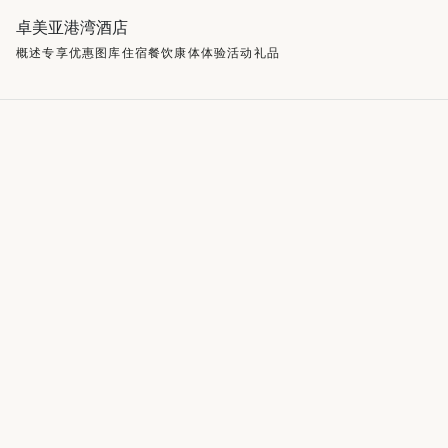
卓美亚港湾酒店
概述
专享优惠
图库
住宿
餐饮
康体
体验活动
礼品