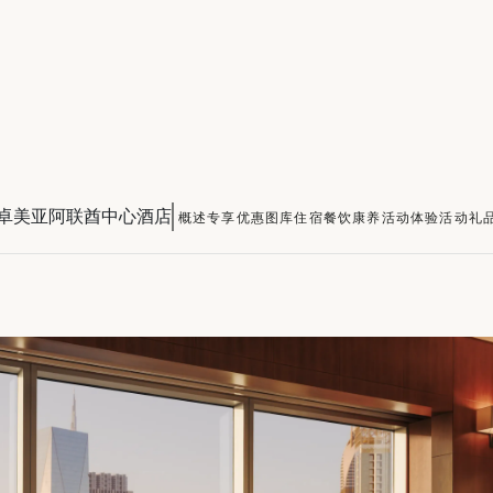
卓美亚阿联酋中心酒店
概述
专享优惠
图库
住宿
餐饮
康养
活动
体验活动
礼