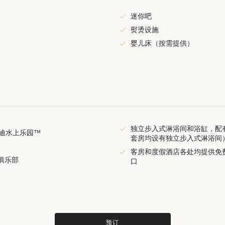
迷你吧
熨烫设施
婴儿床（按需提供）
独立步入式淋浴间和浴缸，配
迪水上乐园™
套房均设有独立步入式淋浴间
客房和度假酒店各处均提供免费 
童俱乐部
口
预订