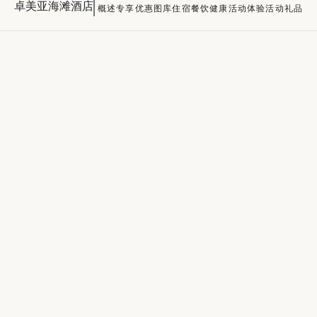
卓美亚海滩酒店
概述
专享优惠
图库
住宿
餐饮
健康
活动
体验活动
礼品