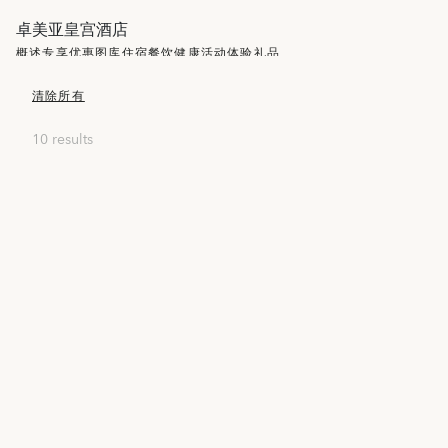
卓美亚皇宫酒店
概述
专享优惠
图库
住宿
餐饮
健康
活动
体验
礼品
清除所有
10 results