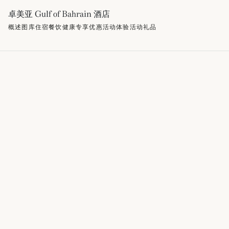
卓美亚 Gulf of Bahrain 酒店
概述
图库
住宿
餐饮
健康
专享优惠
活动
体验活动
礼品