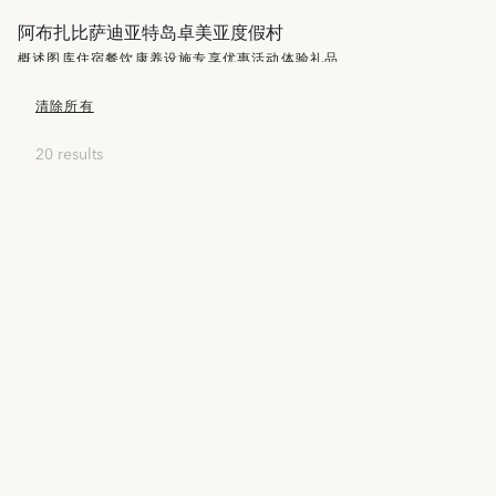
阿布扎比萨迪亚特岛卓美亚度假村
概述
图库
住宿
餐饮
康养设施
专享优惠
活动
体验
礼品
清除所有
20 results