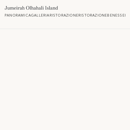
Jumeirah Olhahali Island
PANORAMICA
GALLERIA
RISTORAZIONE
RISTORAZIONE
BENESSERE