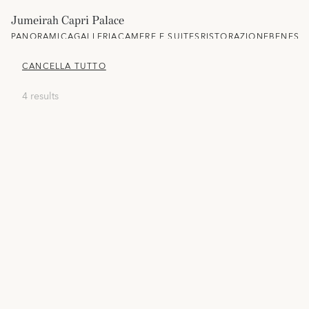
Jumeirah Capri Palace
PANORAMICA
GALLERIA
CAMERE E SUITES
RISTORAZIONE
BENESS
CANCELLA TUTTO
4 results