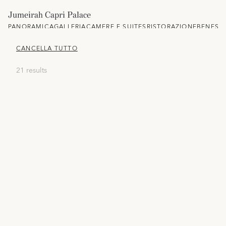
Jumeirah Capri Palace
PANORAMICA
GALLERIA
CAMERE E SUITES
RISTORAZIONE
BENESS
CANCELLA TUTTO
21 results