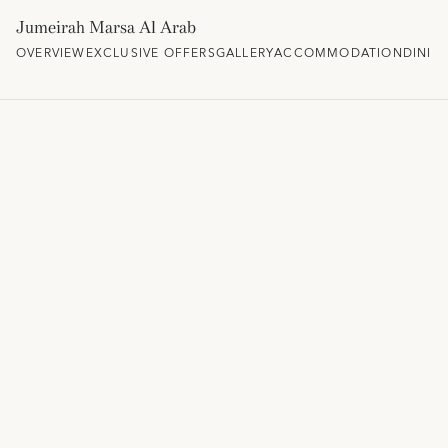
Jumeirah Marsa Al Arab
OVERVIEW
EXCLUSIVE OFFERS
GALLERY
ACCOMMODATION
DININ