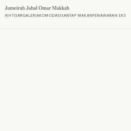
Jumeirah Jabal Omar Makkah
IKHTISAR
GALERI
AKOMODASI
SANTAP MAKAN
PENAWARAN EKSKL