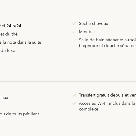
Sèche-cheveux
el 24 h/24
Mini-bar
et du thé
Salle de bain attenante au so
 la note dans la suite
baignoire et douche séparée
 de luxe
Transfert gratuit depuis et ver
meaux
Accès au Wi-Fi inclus dans la
complexe
u de fruits pétillant