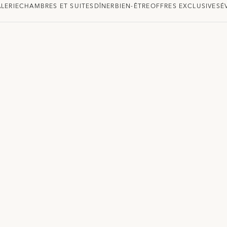
LERIE
CHAMBRES ET SUITES
DÎNER
BIEN-ÊTRE
OFFRES EXCLUSIVES
É