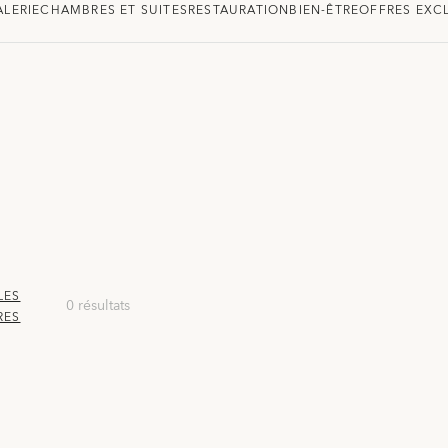
ALERIE
CHAMBRES ET SUITES
RESTAURATION
BIEN-ÊTRE
OFFRES EXC
LES
0 résultats
RES