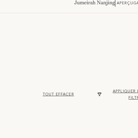
Jumeirah Nanjing
APERÇU
G
APPLIQUER 
TOUT EFFACER
FILT