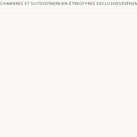
E
CHAMBRES ET SUITES
DÎNER
BIEN-ÊTRE
OFFRES EXCLUSIVES
ÉVÉNE