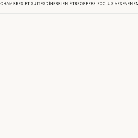
E
CHAMBRES ET SUITES
DÎNER
BIEN-ÊTRE
OFFRES EXCLUSIVES
ÉVÉNE