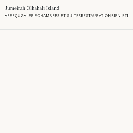
Jumeirah Olhahali Island
APERÇU
GALERIE
CHAMBRES ET SUITES
RESTAURATION
BIEN-ÊTRE