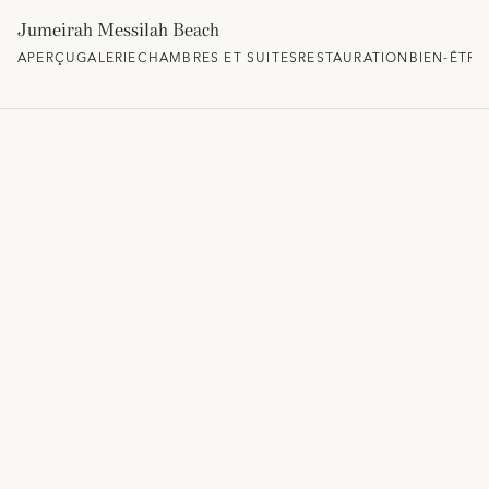
Jumeirah Messilah Beach
APERÇU
GALERIE
CHAMBRES ET SUITES
RESTAURATION
BIEN-ÊTRE