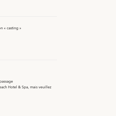
n « casting »
epassage
each Hotel & Spa, mais veuillez