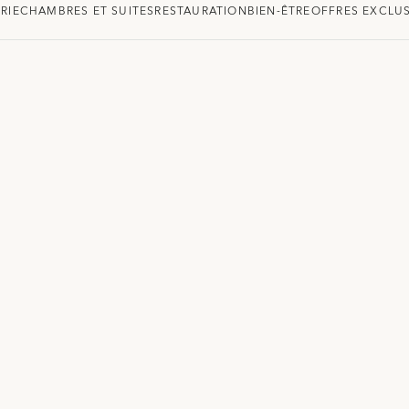
RIE
CHAMBRES ET SUITES
RESTAURATION
BIEN-ÊTRE
OFFRES EXCLUS