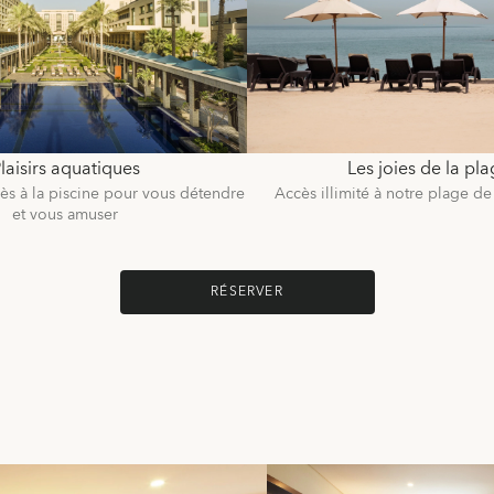
laisirs aquatiques
Les joies de la pl
cès à la piscine pour vous détendre
Accès illimité à notre plage de
et vous amuser
RÉSERVER