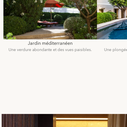
Jardin méditerranéen
Une verdure abondante et des vues paisibles.
Une plongée