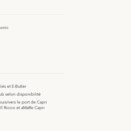
sonic
és et E-Butler
lub selon disponibilité
puis/vers le port de Capri
 Il Riccio et aMaRe Capri