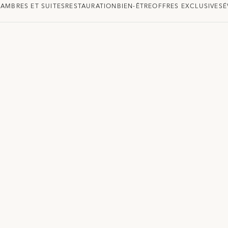
AMBRES ET SUITES
RESTAURATION
BIEN-ÊTRE
OFFRES EXCLUSIVES
É