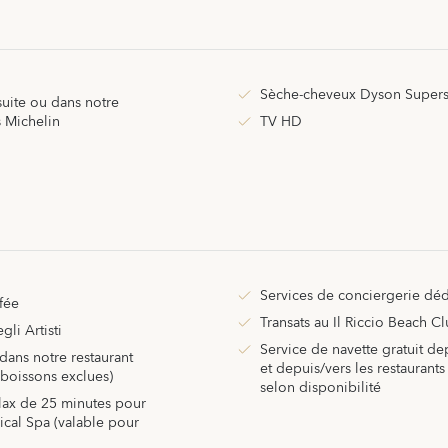
Sèche-cheveux Dyson Super
 suite ou dans notre
s Michelin
TV HD
Services de conciergerie dédi
fée
Transats au Il Riccio Beach C
li Artisti
Service de navette gratuit de
dans notre restaurant
et depuis/vers les restaurants
(boissons exclues)
selon disponibilité
ax de 25 minutes pour
ical Spa (valable pour