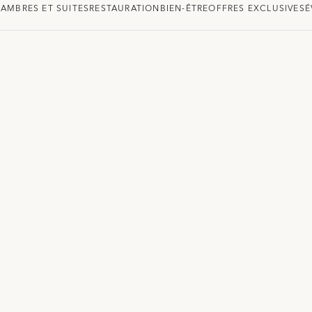
AMBRES ET SUITES
RESTAURATION
BIEN-ÊTRE
OFFRES EXCLUSIVES
É