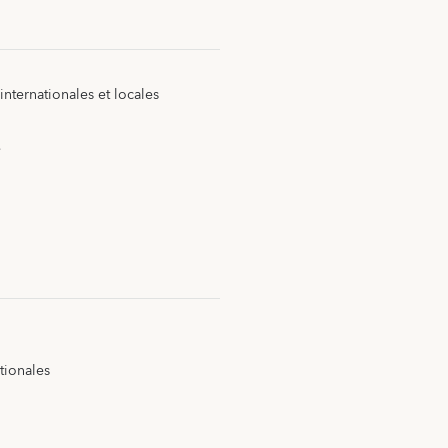
nternationales et locales
e
tionales