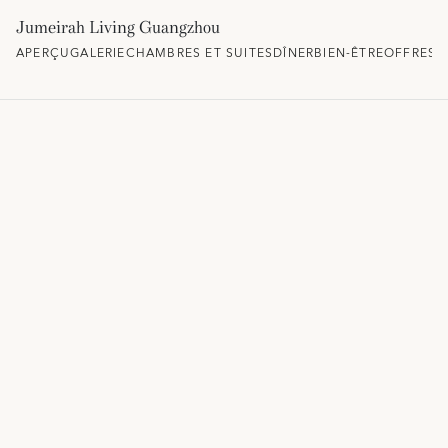
Jumeirah Living Guangzhou
APERÇU
GALERIE
CHAMBRES ET SUITES
DÎNER
BIEN-ÊTRE
OFFRES 