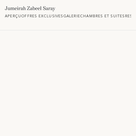
Jumeirah Zabeel Saray
APERÇU
OFFRES EXCLUSIVES
GALERIE
CHAMBRES ET SUITES
REST