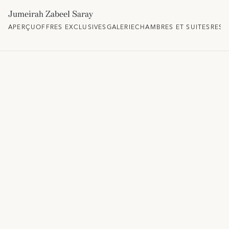
Jumeirah Zabeel Saray
APERÇU
OFFRES EXCLUSIVES
GALERIE
CHAMBRES ET SUITES
REST