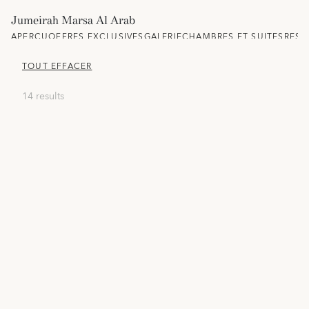
Jumeirah Marsa Al Arab
APERÇU
OFFRES EXCLUSIVES
GALERIE
CHAMBRES ET SUITES
REST
TOUT EFFACER
14 results