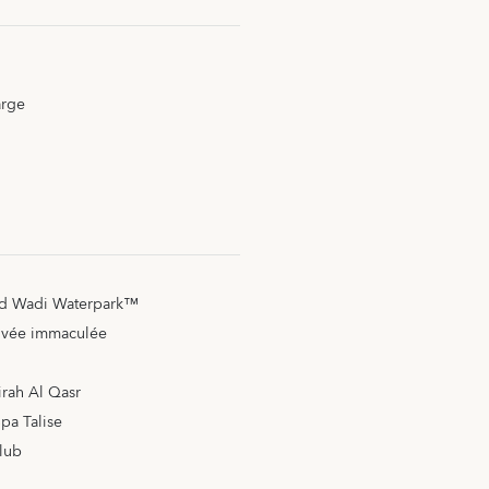
arge
ild Wadi Waterpark™
rivée immaculée
rah Al Qasr
Spa Talise
lub