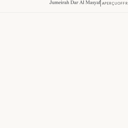
Jumeirah Dar Al Masyaf
APERÇU
OFFR