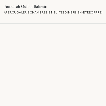
Jumeirah Gulf of Bahrain
APERÇU
GALERIE
CHAMBRES ET SUITES
DÎNER
BIEN-ÊTRE
OFFRES 