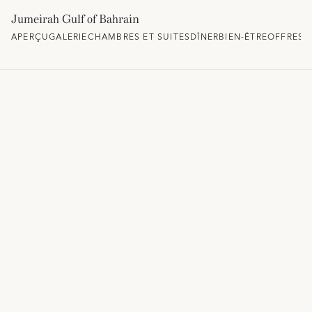
Jumeirah Gulf of Bahrain
APERÇU
GALERIE
CHAMBRES ET SUITES
DÎNER
BIEN-ÊTRE
OFFRES 