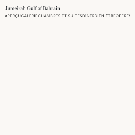
Jumeirah Gulf of Bahrain
APERÇU
GALERIE
CHAMBRES ET SUITES
DÎNER
BIEN-ÊTRE
OFFRES 