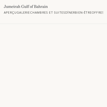
Jumeirah Gulf of Bahrain
APERÇU
GALERIE
CHAMBRES ET SUITES
DÎNER
BIEN-ÊTRE
OFFRES 