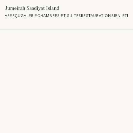
Jumeirah Saadiyat Island
APERÇU
GALERIE
CHAMBRES ET SUITES
RESTAURATION
BIEN-ÊTRE