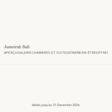
Jumeirah Bali
APERÇU
GALERIE
CHAMBRES ET SUITES
DÎNER
BIEN-ÊTRE
OFFRES 
Valide jusqu’au
31 December 2026.