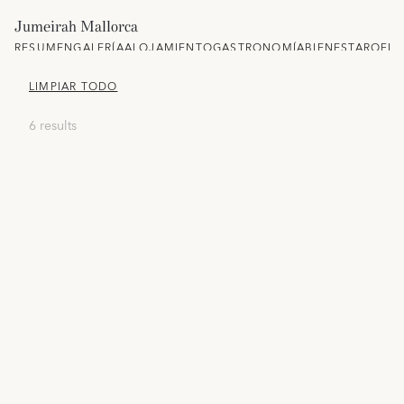
Jumeirah Mallorca
RESUMEN
GALERÍA
ALOJAMIENTO
GASTRONOMÍA
BIENESTAR
OFER
LIMPIAR TODO
6 results