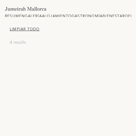
Jumeirah Mallorca
RESUMEN
GALERÍA
ALOJAMIENTO
GASTRONOMÍA
BIENESTAR
OFER
LIMPIAR TODO
4 results