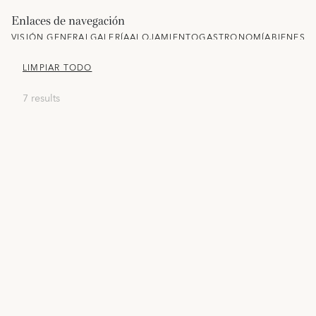
Enlaces de navegación
VISIÓN GENERAL
GALERÍA
ALOJAMIENTO
GASTRONOMÍA
BIENEST
LIMPIAR TODO
7 results