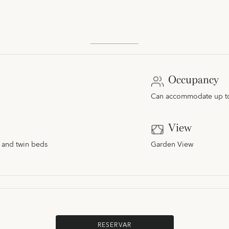
Occupancy
Can accommodate up to 
View
 and twin beds
Garden View
RESERVAR