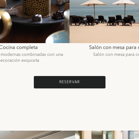
Cocina completa
Salón con mesa para
s modernas combinadas con una
Salón con mesa para 
ecoración exquisita
RESERVAR