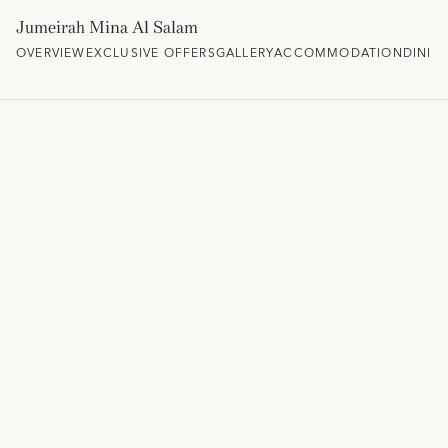
Jumeirah Mina Al Salam
OVERVIEW
EXCLUSIVE OFFERS
GALLERY
ACCOMMODATION
DININ