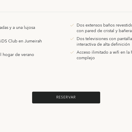
Dos extensos baños revesti
adas y a una lujosa
con pared de cristal y bañer
Dos televisiones con pantal
 KiDS Club en Jumeirah
interactiva de alta definición
Acceso ilimitado a wifi en la 
el hogar de verano
complejo
RESERVAR