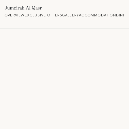
Jumeirah Al Qasr
OVERVIEW
EXCLUSIVE OFFERS
GALLERY
ACCOMMODATION
DININ