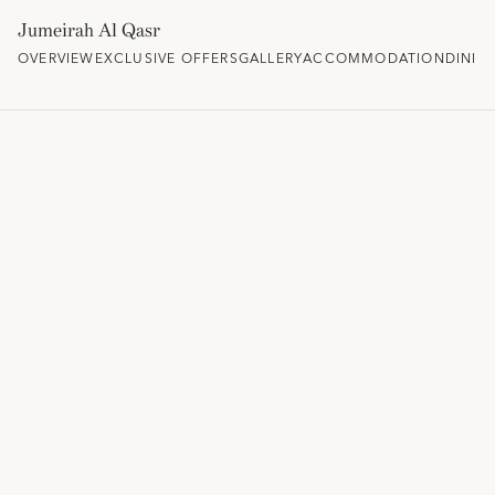
Jumeirah Al Qasr
OVERVIEW
EXCLUSIVE OFFERS
GALLERY
ACCOMMODATION
DININ